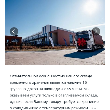
Склад временного хранения
Правила пребывания
Типовой договор СВХ для резидентов РБ
Типовой договор СВХ для нерезидентов РБ
Прейскурант СВХ и ТС
Публичный договор поручения
Публичный договор оферты на оказание услуг
Таможенный склад
Правила пребывания
Типовой договор ТС
Прейскурант тарифов на услуги СВХ и ТС
Склад ответственного хранения
Отличительной особенностью нашего склада
Типовой договор СОХ для РБ
временного хранения является наличие 16
Типовой договор СОХ для нерезидентов РБ
грузовых доков на площади 4 845.4 кв.м. Мы
оказываем услуги только в отапливаемом складе,
Прейскурант тарифов на услуги СОХ
однако, если Вашему товару требуется хранение
Таможенное декларирование
в холодильнике с температурным режимом +2 -