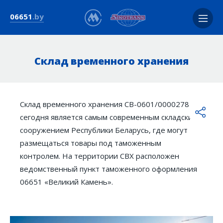
+375 17 517-54-87
06651
.by
Ежедневно с 9:00 до 21:00
Склад временного хранения
О терминале
Головная компания
Склад временного хранения СВ-0601/0000278
История развития
сегодня является самым современным складским
Преимущества
сооружением Республики Беларусь, где могут
Схема расположения
размещаться товары под таможенным
Вакансии
контролем. На территории СВХ расположен
ведомственный пункт таможенного оформления
Электронное обращение
06651 «Великий Камень».
Новости
Услуги