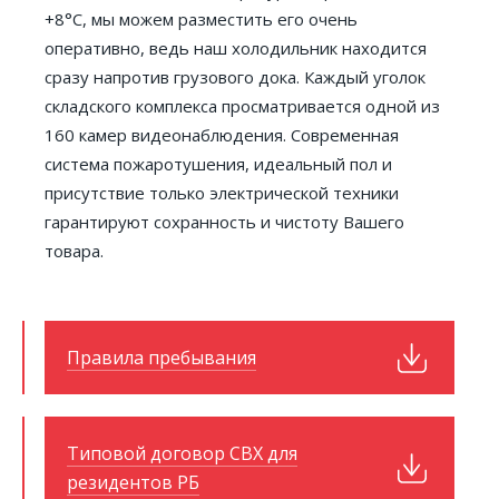
+8°С, мы можем разместить его очень
Договор поручения
Прейскурант
оперативно, ведь наш холодильник находится
Перечень документов, необходимых для оформления импорта
сразу напротив грузового дока. Каждый уголок
(реимпорта) экспорта (реэкспорта)
складского комплекса просматривается одной из
Перечень документов, необходимых для оформления ЭПИ
160 камер видеонаблюдения. Современная
транзитной декларации
система пожаротушения, идеальный пол и
присутствие только электрической техники
Фитосанитарный и ветеринарный контроль
гарантируют сохранность и чистоту Вашего
товара.
Партнерам
Новому клиенту
Экспедитору
Правила пребывания
Перевозчику
Таможенному представителю
Типовой договор СВХ для
Контакты
резидентов РБ